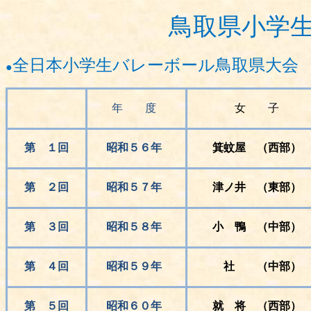
鳥取県小学
全日本小学生バレーボール鳥取県大会
●
年 度
女 子
第 １回
昭和５６年
箕蚊屋 （西部）
第 ２回
昭和５７年
津ノ井 （東部）
第 ３回
昭和５８年
小 鴨 （中部）
第 ４回
昭和５９年
社 （中部）
第 ５回
昭和６０年
就 将 （西部）