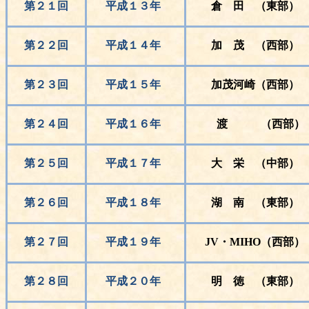
第２１回
平成１３年
倉 田 （東部）
第２２回
平成１４年
加 茂 （西部）
第２３回
平成１５年
加茂河崎（西部）
第２４回
平成１６年
渡 （西部）
第２５回
平成１７年
大 栄 （中部）
第２６回
平成１８年
湖 南 （東部）
第２７回
平成１９年
JV
・
MIHO
（西部）
第２８回
平成２０年
明 徳 （東部）