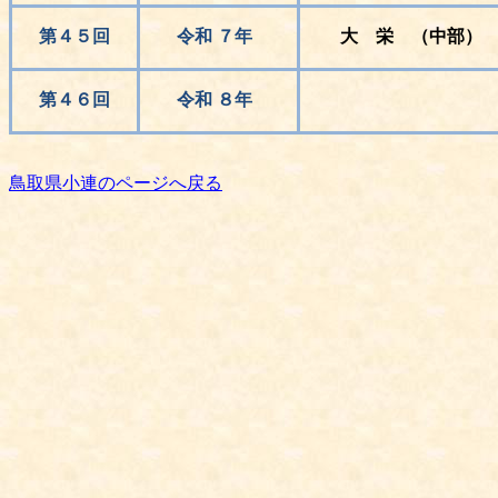
第４５回
令和 ７年
大 栄 （中部）
第４６回
令和 ８年
鳥取県小連のページへ戻る