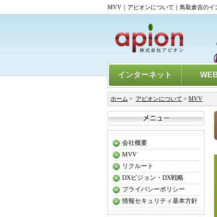
MVV｜アピオンについて｜鳥取倉吉のイ
インターネット
WE
ホーム
>
アピオンについて
>
MVV
会社概要
MVV
リクルート
DXビジョン・DX戦略
プライバシーポリシー
情報セキュリティ基本方針