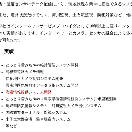
雪・温度センサのデータ配信により、現地状況を簡単に把握できるシス
また、道路状況だけでなく、河川監視、土石流監視、防犯対策など、他
弊社はインターネットサービスプロバイダとして10年以上に渡りインタ
きた実績があります。インターネットとカメラ、センサの融合により多
が可能です。
実績
とっとり雪みちNavi維持管理システム開発
島根県道路カメラ情報
仁多地区カメラ制御システム開発
雲南地区気象観測データ収集システム開発
漁獲情報提供システム開発
とっとり雪みちNavi（鳥取県積雪情報観測システム）米里観測局
鳥取県防災情報システム 河川監視カメラ提供システム
国際旅客ターミナル 監視システム
米子鬼太郎空港 駐車場案内システム
等など