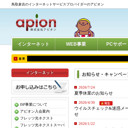
鳥取倉吉のインターネットサービスプロバイダーのアピオン
インターネット
WEB事業
PCサポー
2026/7/24
夏季休業のお知らせ
2026/4/30
ISP事業について
ウイルスチェック&迷惑メ
アピオン入会案内
せ
フレッツ光ネクスト
2026/1/22
フレッツ光ネクストスーパ