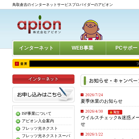
鳥取倉吉のインターネットサービスプロバイダーのアピオン
インターネット
WEB事業
PCサポー
フ
2026/7/24
夏季休業のお知らせ
2026/4/30
ISP事業について
ウイルスチェック&迷惑メ
アピオン入会案内
せ
フレッツ光ネクスト
2026/1/22
フレッツ光ネクストスーパ