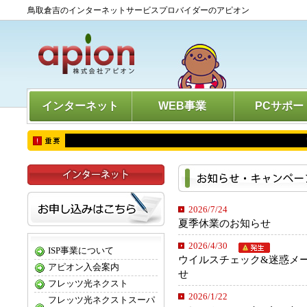
鳥取倉吉のインターネットサービスプロバイダーのアピオン
インターネット
WEB事業
PCサポー
2026/7/24
夏季休業のお知らせ
2026/4/30
ISP事業について
ウイルスチェック&迷惑メ
アピオン入会案内
せ
フレッツ光ネクスト
2026/1/22
フレッツ光ネクストスーパ