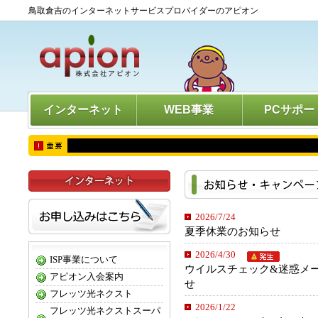
鳥取倉吉のインターネットサービスプロバイダーのアピオン
インターネット
WEB事業
PCサポー
2026/7/24
夏季休業のお知らせ
2026/4/30
ISP事業について
ウイルスチェック&迷惑メ
アピオン入会案内
せ
フレッツ光ネクスト
2026/1/22
フレッツ光ネクストスーパ