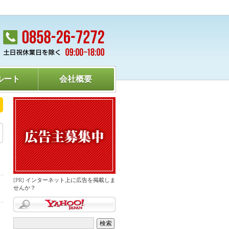
ルート
会社概要
終了のお知らせ
Apionet on v6のサービス内容の一部変更について
ウイルスチ
[PR]
インターネット上に広告を掲載しま
せんか？