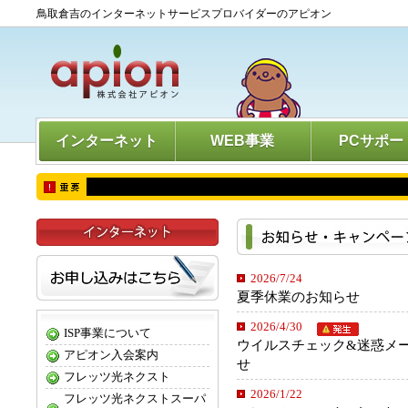
鳥取倉吉のインターネットサービスプロバイダーのアピオン
インターネット
WEB事業
PCサポー
2026/7/24
夏季休業のお知らせ
2026/4/30
ISP事業について
ウイルスチェック&迷惑メ
アピオン入会案内
せ
フレッツ光ネクスト
2026/1/22
フレッツ光ネクストスーパ